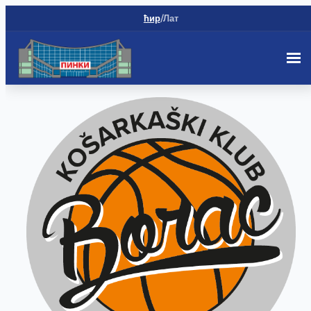
ћир
/
Лат
Скип
то
цонтент