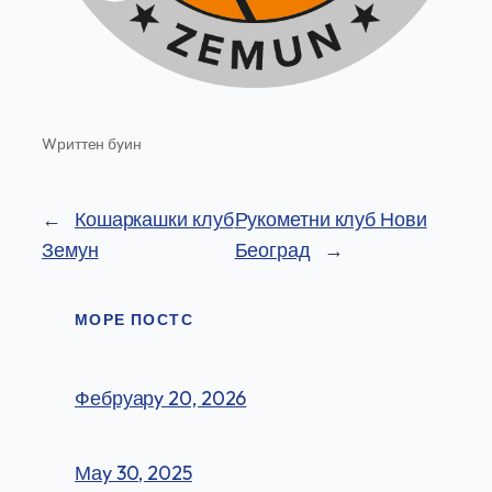
Wриттен бy
ин
←
Кошаркашки клуб
Рукометни клуб Нови
Земун
Београд
→
МОРЕ ПОСТС
Фебруарy 20, 2026
Маy 30, 2025