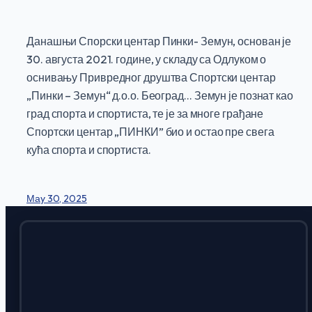
Данашњи Спорски центар Пинки- Земун, основан је
30. августа 2021. године, у складу са Одлуком о
оснивању Привредног друштва Спортски центар
„Пинки – Земун“ д.о.о. Београд… Земун је познат као
град спорта и спортиста, те је за многе грађане
Спортски центар „ПИНКИ” био и остао пре свега
кућа спорта и спортиста.
Маy 30, 2025