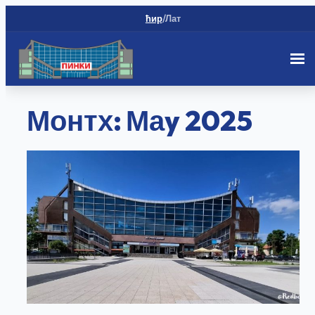
ћир
/
Лат
Скип
Монтх:
Маy 2025
то
цонтент