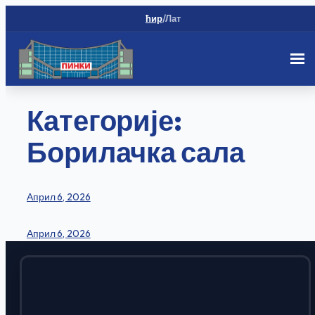
ћир
/
Лат
Скип
Категорије:
то
цонтент
Борилачка сала
Април 6, 2026
Април 6, 2026