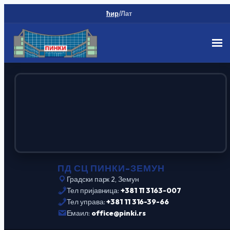
ћир
/
Лат
Скип
то
цонтент
ПД СЦ ПИНКИ-ЗЕМУН
Градски парк 2, Земун
Тел пријавница:
+381 11 3163-007
Тел управа:
+381 11 316-39-66
Емаил:
office@pinki.rs