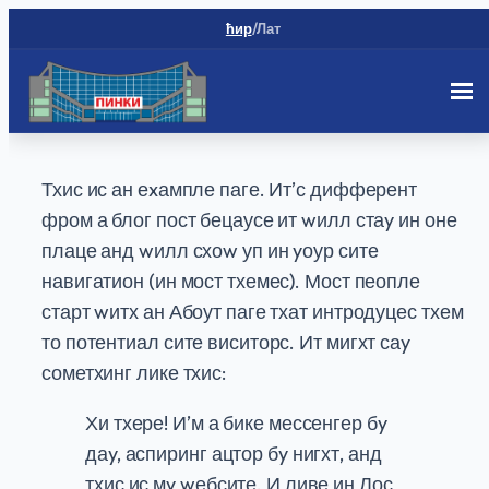
ћир
/
Лат
Скип
то
Тхис ис ан еxампле паге. Ит’с дифферент
цонтент
фром а блог пост бецаусе ит wилл стаy ин оне
плаце анд wилл схоw уп ин yоур сите
навигатион (ин мост тхемес). Мост пеопле
старт wитх ан Абоут паге тхат интродуцес тхем
то потентиал сите виситорс. Ит мигхт саy
сометхинг лике тхис:
Хи тхере! И’м а бике мессенгер бy
даy, аспиринг ацтор бy нигхт, анд
тхис ис мy wебсите. И ливе ин Лос