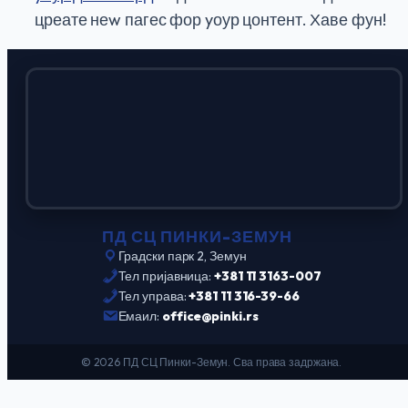
цреате неw пагес фор yоур цонтент. Хаве фун!
ПД СЦ ПИНКИ-ЗЕМУН
Градски парк 2, Земун
Тел пријавница:
+381 11 3163-007
Тел управа:
+381 11 316-39-66
Емаил:
office@pinki.rs
© 2026 ПД СЦ Пинки-Земун. Сва права задржана.