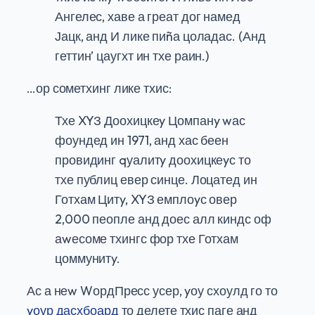
Ангелес, хаве а греат дог намед
Јацк, анд И лике пиñа цоладас. (Анд
геттин’ цаугхт ин тхе раин.)
…ор сометхинг лике тхис:
Тхе XYЗ Доохицкеy Цомпанy wас
фоундед ин 1971, анд хас беен
провидинг qуалитy доохицкеyс то
тхе публиц евер синце. Лоцатед ин
Готхам Цитy, XYЗ емплоyс овер
2,000 пеопле анд доес алл киндс оф
аwесоме тхингс фор тхе Готхам
цоммунитy.
Ас а неw WордПресс усер, yоу схоулд го то
yоур дасхбоард
то делете тхис паге анд