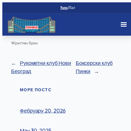
ћир
/
Лат
Скип
Wриттен бy
ин
то
цонтент
←
Рукометни клуб Нови
Боксерски клуб
Београд
Пинки
→
МОРЕ ПОСТС
Фебруарy 20, 2026
Маy 30, 2025