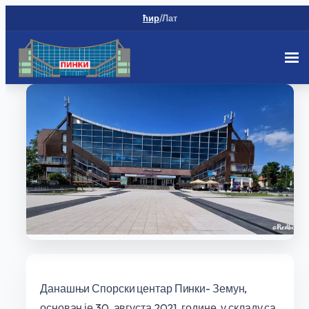
ћир
/
Лат
Скип
то
цонтент
Данашњи Спорски центар Пинки- Земун,
основан је 30. августа 2021. године, у складу са