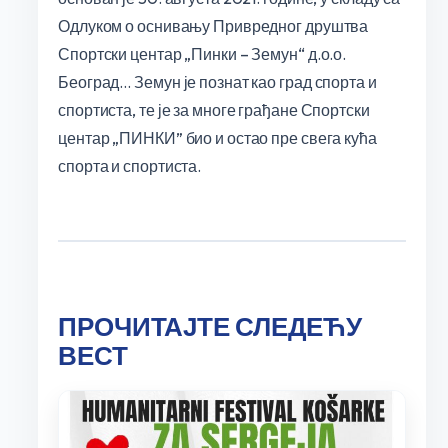
Одлуком о оснивању Привредног друштва
Спортски центар „Пинки – Земун“ д.о.о.
Београд… Земун је познат као град спорта и
спортиста, те је за многе грађане Спортски
центар „ПИНКИ” био и остао пре свега кућа
спорта и спортиста.
ПРОЧИТАЈТЕ СЛЕДЕЋУ
ВЕСТ