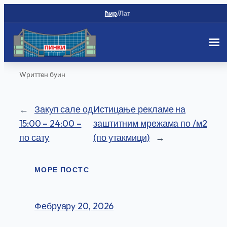
ћир
/
Лат
Скип
Wриттен бy
ин
то
цонтент
←
Закуп сале од
Истицање рекламе на
15:00 – 24:00 –
заштитним мрежама по /м2
по сату
(по утакмици)
→
МОРЕ ПОСТС
Фебруарy 20, 2026