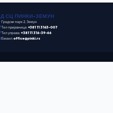
ПД СЦ ПИНКИ-ЗЕМУН
Градски парк 2, Земун
Тел пријавница:
+381 11 3163-007
Тел управа:
+381 11 316-39-66
Емаил:
office@pinki.rs