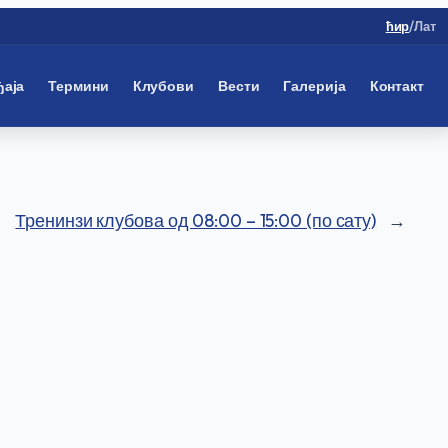
ћир
/
Лат
ђаја
Термини
Клубови
Вести
Галерија
Контакт
Тренинзи клубова од 08:00 – 15:00 (по сату)
→