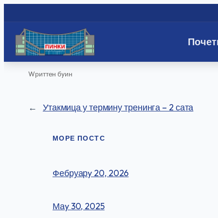
Почет
Скип
Wриттен бy
ин
то
цонтент
←
Утакмица у термину тренинга – 2 сата
МОРЕ ПОСТС
Фебруарy 20, 2026
Маy 30, 2025