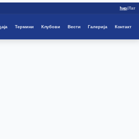
ћир
/
Лат
ђаја
Термини
Клубови
Вести
Галерија
Контакт