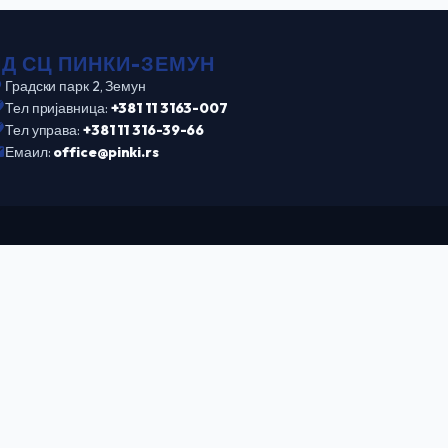
ПД СЦ ПИНКИ-ЗЕМУН
Градски парк 2, Земун
Тел пријавница:
+381 11 3163-007
Тел управа:
+381 11 316-39-66
Емаил:
office@pinki.rs