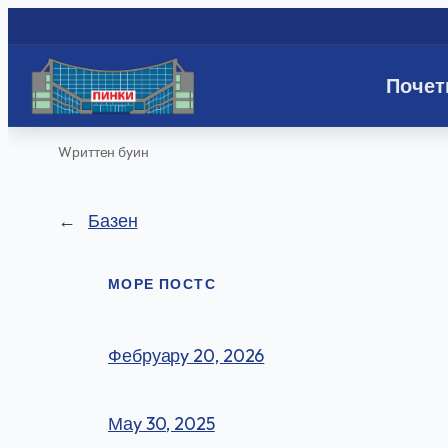
Почет
Скип
Wриттен бy
ин
то
цонтент
←
Базен
МОРЕ ПОСТС
Фебруарy 20, 2026
Маy 30, 2025