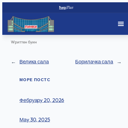
ћир
/
Лат
Скип
Wриттен бy
ин
то
цонтент
←
Велика сала
Борилачка сала
→
МОРЕ ПОСТС
Фебруарy 20, 2026
Маy 30, 2025